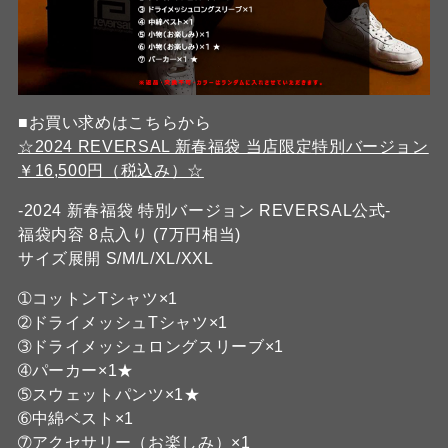
■お買い求めはこちらから
☆2024 REVERSAL 新春福袋 当店限定特別バージョン
￥16,500円（税込み）☆
-2024 新春福袋 特別バージョン REVERSAL公式-
福袋内容 8点入り (7万円相当)
サイズ展開 S/M/L/XL/XXL
➀コットンTシャツ×1
➁ドライメッシュTシャツ×1
➂ドライメッシュロングスリーブ×1
➃パーカー×1★
➄スウェットパンツ×1★
➅中綿ベスト×1
➆アクセサリー（お楽しみ）×1