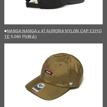
■
NANGA NANGA x 47 AURORA NYLON CAP COYO
TE
5,060 円(税込)