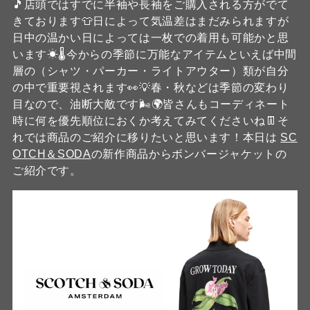
🎵店頭ではすでに半袖や長袖をご購入される方がでて
きております👕日によって気温差はまだみられますが
日中の温かい日によっては一枚での着用も可能かと思
います☀🌡今からの季節に万能なアイテムといえば中間
層の（シャツ・パーカー・ライトアウター）類が自分
の中で重要視されます👀💡春・秋などは季節の変わり
目なので、油断大敵です🌬🌍皆さんもコーディネート
時に何を優先順位におくか考えてみてくださいね👖そ
れでは商品のご紹介に移りたいと思います！本日は
SC
OTCH＆SODA
の新作商品からボンバージャケットの
ご紹介です。