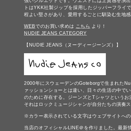
強いシルエットです。ウエストには上質感を演
トはYKK社製ジップを採用したジッパーフライ
程よい堅さがあり、愛用するごとに馴染む生地
WEB
でのお買い求めは
こちら
より！
NUDIE JEANS CATEGORY
【NUDIE JEANS（ヌーディージーンズ）】
2000年にスウェーデンのGoteborgで生まれたN
ァッションショーとは違い、日々の生活の中で
のために存在する。ジーンズとTシャツというお
それはロックミュージシャンが自分たちの演奏
※カラー表示されている文字はウェブサイトへ
当店のオフィシャルLINE＠を作りました。最