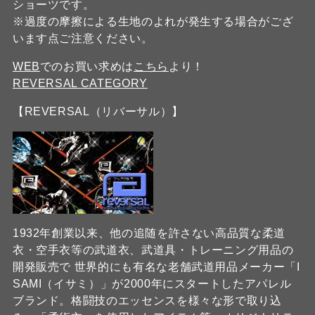
ショーツです。
※過度の摩擦による生地のよれが発生する場合がござ
います点ご注意ください。
WEB
でのお買い求めは
こちら
より！
REVERSAL CATEGORY
【REVERSAL（リバーサル）】
1932年創業以来、他の追随を許さない高品質な柔道
衣・空手衣等の武道衣、武道具・トレーニング用品の
開発販売で 世界的にも有名な老舗武道用品メーカー「I
SAMI（イサミ）」が2000年にスタートしたアパレル
ブランド。格闘技のエッセンスを様々な形で取り込