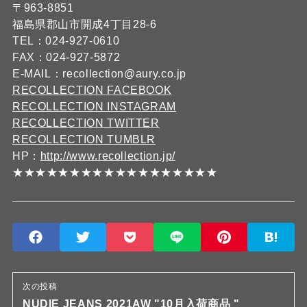
〒963-8851
福島県郡山市開成4丁目28-6
TEL：024-927-0610
FAX：024-927-5872
E-MAIL：recollection@aury.co.jp
RECOLLECTION FACEBOOK
RECOLLECTION INSTAGRAM
RECOLLECTION TWITTER
RECOLLECTION TUMBLR
HP：
http://www.recollection.jp/
★★★★★★★★★★★★★★★★★★
次の投稿
NUDIE JEANS 2021AW "10月入荷商品 "