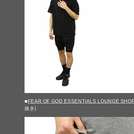
■
FEAR OF GOD ESSENTIALS LOUNGE SHO
抜き)