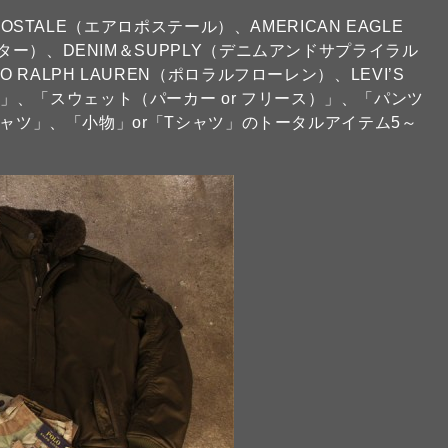
POSTALE（エアロポステール）、AMERICAN EAGLE
ター）、DENIM＆SUPPLY（デニムアンドサプライラル
RALPH LAUREN（ポロラルフローレン）、LEVI’S
、「スウェット（パーカー or フリース）」、「パンツ
「シャツ」、「小物」or「Tシャツ」のトータルアイテム5～