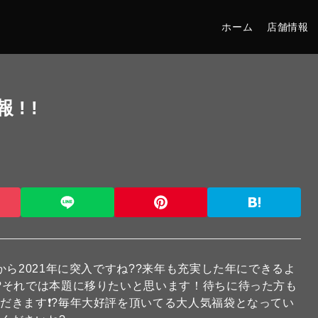
ホーム
店舗情報
 ! !
から2021年に突入ですね??来年も充実した年にできるよ
?それでは本題に移りたいと思います！待ちに待った方も
だきます❗?毎年大好評を頂いてる大人気福袋となってい