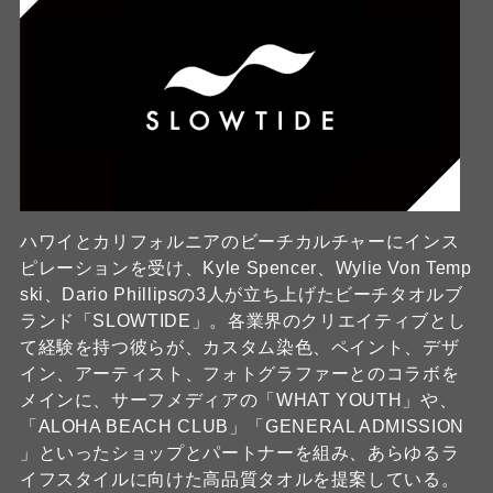
ハワイとカリフォルニアのビーチカルチャーにインス
ピレーションを受け、Kyle Spencer、Wylie Von Temp
ski、Dario Phillipsの3人が立ち上げたビーチタオルブ
ランド「SLOWTIDE」。各業界のクリエイティブとし
て経験を持つ彼らが、カスタム染色、ペイント、デザ
イン、アーティスト、フォトグラファーとのコラボを
メインに、サーフメディアの「WHAT YOUTH」や、
「ALOHA BEACH CLUB」「GENERAL ADMISSION
」といったショップとパートナーを組み、あらゆるラ
イフスタイルに向けた高品質タオルを提案している。