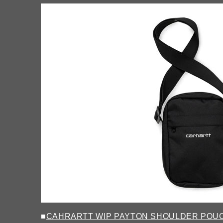
■
CAHRARTT WIP PAYTON SHOULDER POU