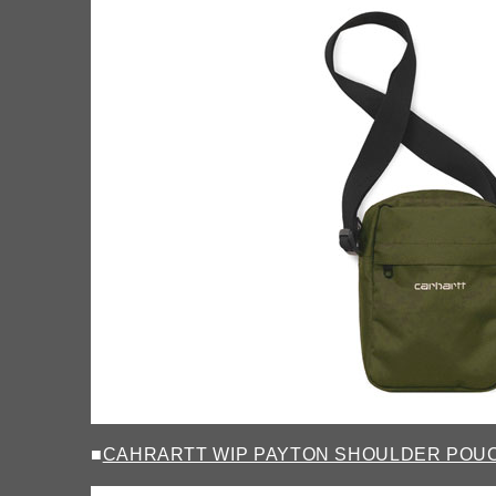
■
CAHRARTT WIP PAYTON SHOULDER POU