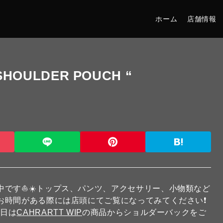
ホーム
店舗情報
SHOULDER POUCH “
です⛵️☀️トップス、パンツ、アクセサリー、小物類など
お時間がある際には店頭にてご覧になってみてください❗️
本日は
CAHRARTT WIP
の商品からショルダーバックをご