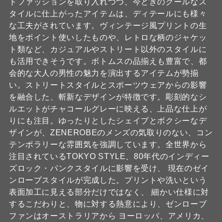
トファッションを取り入れつつ、今どきのクールなス
タイルに仕上がったアイテムは、ディテールにも様々
な工夫がされています。ヴィンテージ風プリントの生
地をポイント使いしたものや、レトロな柄のジャケッ
ト類など、カジュアルやストリート以外のスタイルに
も活用できそうです。ボトムスの品揃えも豊富で、都
会的な大人の男性の魅力を演出するアイテムが勢揃
い。ストリートスタイルとスポーツウェアからの影響
を融合した、斬新なデザインが特徴です。彫刻的なシ
ルエットがチャコールグレーに映える、上品な仕上が
りにも注目。ゆったりとしたシェイプとボクシーなデ
ザインが、ZENEROBEのメンズの気取りのない、コン
テンポラリーな雰囲気を強調しています。全世界から
注目されているTOKYO STYLE、80年代のインディー
ズロック・パンクスタイルに影響を受け、 現在のゼイ
ンローブスタイルが完成した。プリントや洗いという
表面加工に見える部分だけではなく、 細かい仕様に対
するこだわりと、物に対する熱意により、ゼンローブ
ファンはオーストラリアから ヨーロッパ、アメリカ、