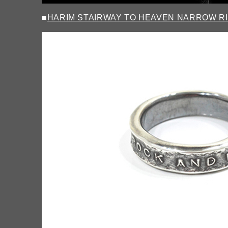
■
HARIM STAIRWAY TO HEAVEN NARROW R