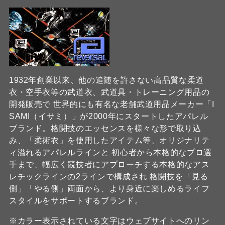
1932年創業以来、他の追随を許さない高品質な柔道
衣・空手衣等の武道衣、武道具・トレーニング用品の
開発販売で 世界的にも有名な老舗武道用品メーカー「I
SAMI（イサミ）」が2000年にスタートしたアパレル
ブランド。格闘技のエッセンスを様々な形で取り込
み、「柔術衣」を使用したアイテム等、オリジナリテ
ィ溢れるアパレルラインと 初心者から本格的なプロ選
手まで、幅広く競技者にアプローチする本格的なアス
レチックラインの2ラインで構成され 格闘技を「見る
側」「やる側」両面から、より身近に楽しめるライフ
スタイルをサポートするブランド。
※カラー表示されている文字はウェブサイトへのリン