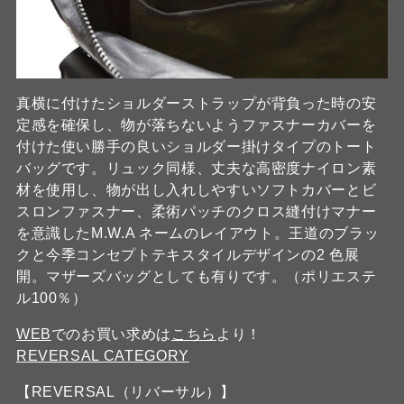
真横に付けたショルダーストラップが背負った時の安
定感を確保し、物が落ちないようファスナーカバーを
付けた使い勝手の良いショルダー掛けタイプのトート
バッグです。リュック同様、丈夫な高密度ナイロン素
材を使用し、物が出し入れしやすいソフトカバーとビ
スロンファスナー、柔術パッチのクロス縫付けマナー
を意識したM.W.A ネームのレイアウト。王道のブラッ
クと今季コンセプトテキスタイルデザインの2 色展
開。マザーズバッグとしても有りです。（ポリエステ
ル100％）
WEB
でのお買い求めは
こちら
より！
REVERSAL CATEGORY
【REVERSAL（リバーサル）】