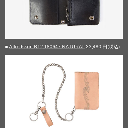
■
Alfredsson B12 180647 NATURAL
33,480 円(税込)