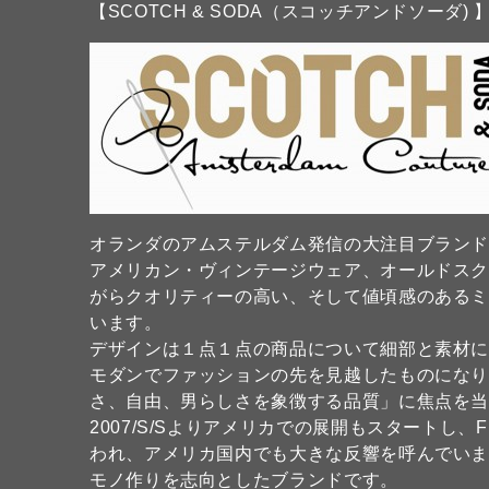
【SCOTCH & SODA（スコッチアンドソーダ) 
オランダのアムステルダム発信の大注目ブラン
アメリカン・ヴィンテージウェア、オールドス
がらクオリティーの高い、そして値頃感のある
います。
デザインは１点１点の商品について細部と素材
モダンでファッションの先を見越したものになり
さ、自由、男らしさを象徴する品質」に焦点を
2007/S/Sよりアメリカでの展開もスタートし、
われ、アメリカ国内でも大きな反響を呼んでい
モノ作りを志向としたブランドです。