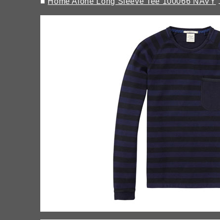
■
Home Alone Long Sleeve Tee 100066 NAVY