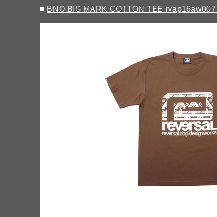
■
BNO BIG MARK COTTON TEE rvap16aw00