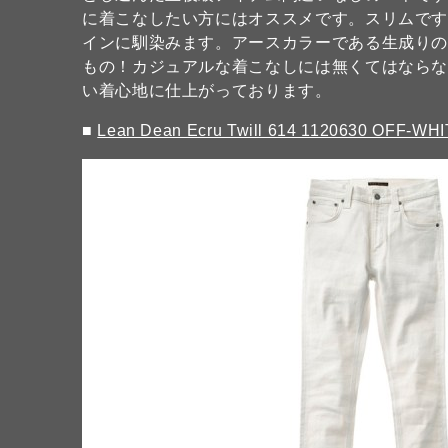
に着こなしたい方にはオススメです。スリムで
インに馴染みます。アースカラーである生成り
もの！カジュアルな着こなしには無くてはなら
い着心地に仕上がっております。
■
Lean Dean Ecru Twill 614 1120630 OFF-WH