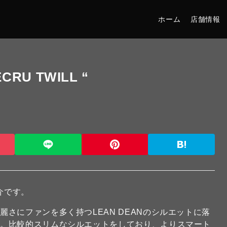
ホーム
店舗情報
ECRU TWILL “
介です。
さにファンを多く持つLEAN DEANのシルエットに落
す。比較的スリムなシルエットをしており、よりスマート