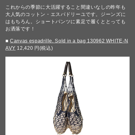
これからの季節に大活躍すること間違いなしの昨年も
大人気のコットン・エスパドリーユです。ジーンズに
はもちろん。ショートパンツに素足で履くととっても
お洒落です！
■
Canvas espadrille. Sold in a bag 130962 WHITE-N
AVY
12,420 円(税込)