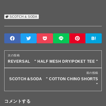
SCOTCH & SODA
次の投稿
REVERSAL " HALF MESH DRY/POKET TEE "
前の投稿
SCOTCH＆SODA " COTTON CHINO SHORTS
"
コメントする