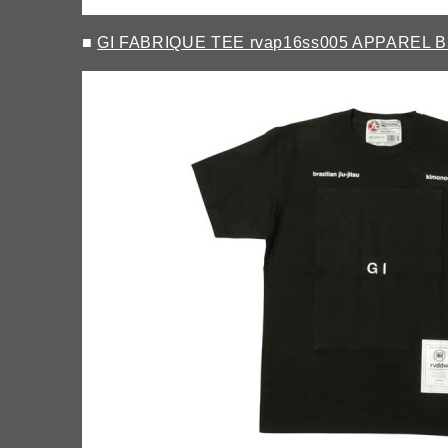
■
GI FABRIQUE TEE rvap16ss005 APPAREL 