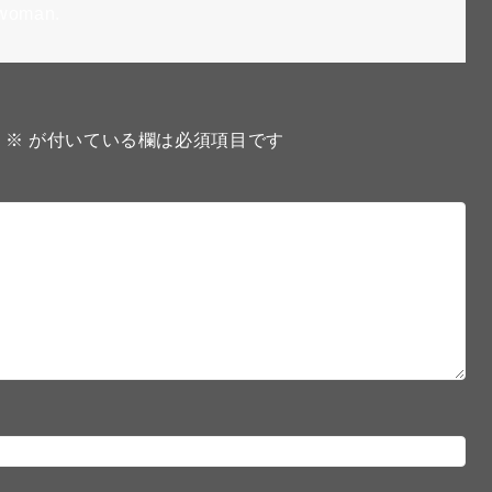
 woman.
。
※
が付いている欄は必須項目です