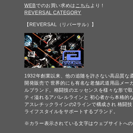
WEB
でのお買い求めは
こちら
より！
REVERSAL CATEGORY
【REVERSAL（リバーサル）】
1932年創業以来、他の追随を許さない高品質
開発販売で 世界的にも有名な老舗武道用品メーカー
ルブランド。格闘技のエッセンスを様々な形で
ティ溢れるアパレルラインと 初心者から本格的
アスレチックラインの2ラインで構成され 格闘
ライフスタイルをサポートするブランド。
※カラー表示されている文字はウェブサイトへ