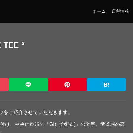
ホーム
店舗情報
 TEE “
ツをご紹介させていただきます。
け、中央に刺繍で「GI(=柔術衣)」の文字。武道感の高
す。