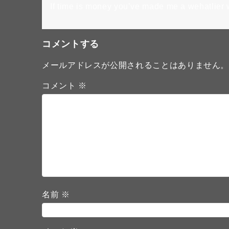
If time is money you’ve made me a wehatlier
コメントする
メールアドレスが公開されることはありません
コメント
※
名前
※