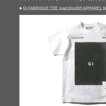
■
GI FABRIQUE TEE rvap16ss005 APPAREL 