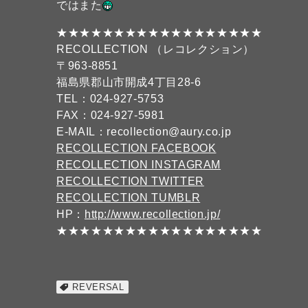
ではまた
★★★★★★★★★★★★★★★★★★
RECOLLECTION （レコレクション）
〒963-8851
福島県郡山市開成4丁目28-6
TEL：024-927-5753
FAX：024-927-5981
E-MAIL：recollection@aury.co.jp
RECOLLECTION FACEBOOK
RECOLLECTION INSTAGRAM
RECOLLECTION TWITTER
RECOLLECTION TUMBLR
HP：
http://www.recollection.jp/
★★★★★★★★★★★★★★★★★★
REVERSAL