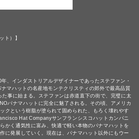
ハット）】
80年、インダストリアルデザイナーであったステファン・
パナマハットの名産地モンテクリスティの郊外で最高品質
会った事に始まる。ステファンは赤道直下の街で、完璧に太
INOパナマハットに完全に魅了される。その頃、アメリカ
ラックという樹脂が塗られて固められた、もろく壊れやす
isco Hat Companyサンフランシスコハットカンパニ
柔らかく通気性に富み、快適で軽い本物のパナマハットを
制作に発展していく。現在は、パナマハット以外にもウー