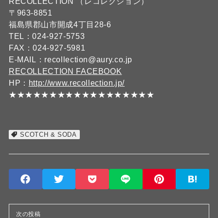
RECOLLECTION （レコレクション）
〒963-8851
福島県郡山市開成4丁目28-6
TEL：024-927-5753
FAX：024-927-5981
E-MAIL：recollection@aury.co.jp
RECOLLECTION FACEBOOK
HP：
http://www.recollection.jp/
★★★★★★★★★★★★★★★★★★
SCOTCH & SODA
次の投稿