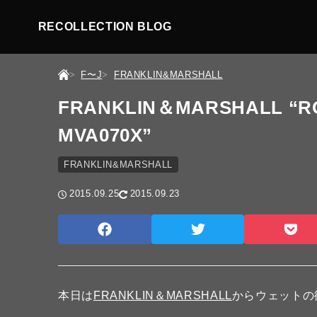
RECOLLECTION BLOG
F〜J
FRANKLIN&MARSHALL
FRANKLIN＆MARSHALL “R
MVA070X”
FRANKLIN&MARSHALL
2015.09.25
2015.09.23
本日は
FRANKLIN＆MARSHALL
からウェットの