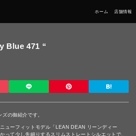
ホーム
店舗情報
y Blue 471 “
ンズの御紹介です。
ューフィットモデル「LEAN DEAN リーンディー
向かって少し先細りするスリムストレートシルエットで、