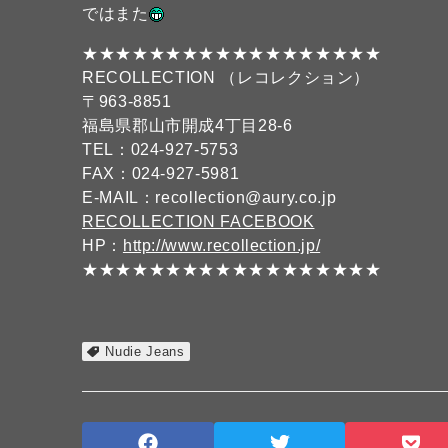
ではまた
★★★★★★★★★★★★★★★★★★
RECOLLECTION （レコレクション）
〒963-8851
福島県郡山市開成4丁目28-6
TEL：024-927-5753
FAX：024-927-5981
E-MAIL：recollection@aury.co.jp
RECOLLECTION FACEBOOK
HP：
http://www.recollection.jp/
★★★★★★★★★★★★★★★★★★
Nudie Jeans