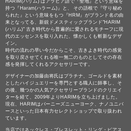
HARIM(ハリム) はアラビア語で『聖地』という意味を
持つ『Haram(ハラーム)』と、 その語根で『守り秘め
られた』という意味をもつ『HRM』がブランド名の由
来となってる、新鋭ドメスティックブランド”HARIM
(ハリム)” 古き時代から普遍的に愛されるモチーフに現
代のエッセンスを取り入れた、懐かしくも斬新なデザ
イン。
時代の流れの早い今だからこそ、古きよき時代の感覚
を取り戻させてくれる唯一無二のものとしてその存在
感を発揮してくれるアクセサリーです。
デザイナーの加藤由将氏はプラチナ、ゴールドを素材
としたハイジュエリーを専門とする職人に師事し、そ
の後、幾つかの人気アクセサリーブランドのクリエイ
ターを経て、2009年よりHARIMを立ち上げました。
現在、HARIMはバーニーズニューヨーク、ナノユニバ
ースといった日本有力セレクトショップで取り扱われ
ています。
当店ではネックレス・ブレスレット・リング・ピアス