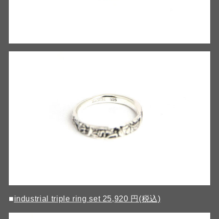
■
industrial triple ring set 25,920 円(税込)