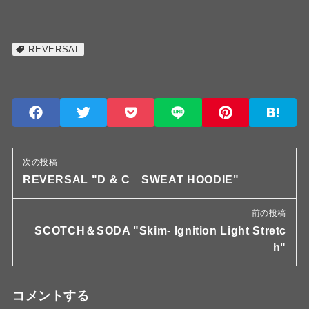
REVERSAL
次の投稿
REVERSAL "D & C SWEAT HOODIE"
前の投稿
SCOTCH＆SODA "Skim- Ignition Light Stretc
h"
コメントする