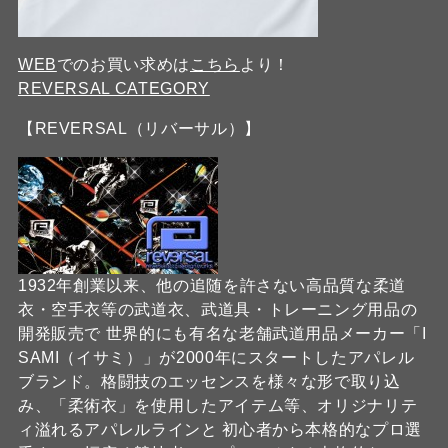
WEB
でのお買い求めは
こちら
より！
REVERSAL CATEGORY
【REVERSAL（リバーサル）】
1932年創業以来、他の追随を許さない高品質な柔道
衣・空手衣等の武道衣、武道具・トレーニング用品の
開発販売で 世界的にも有名な老舗武道用品メーカー「I
SAMI（イサミ）」が2000年にスタートしたアパレル
ブランド。格闘技のエッセンスを様々な形で取り込
み、「柔術衣」を使用したアイテム等、オリジナリテ
ィ溢れるアパレルラインと 初心者から本格的なプロ選