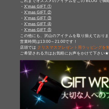
これまでオススメのアイテムをこの BLOG で御
・
X’mas GIFT ①
・
X’mas GIFT ②
・
X’mas GIFT ③
・
X’mas GIFT ④
・
X’mas GIFT ⑤
この他にも、沢山のアイテムを取り揃えており
営業時間は13:00～21:00です！
店頭では
クリスマスプレゼント用ラッピングを
ご希望される方はお気軽にお声をかけて下さい