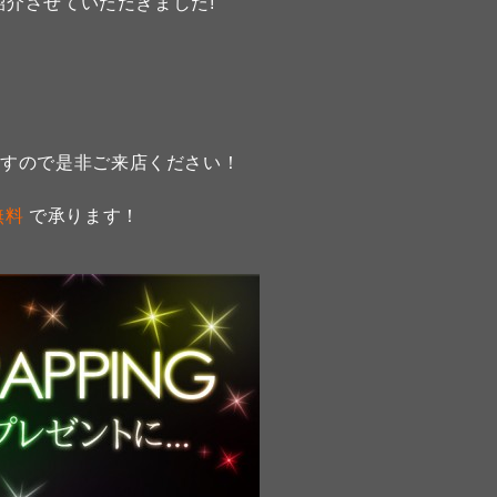
紹介させていただきました!
ますので是非ご来店ください！
無料
で承ります！
★