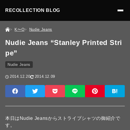
RECOLLECTION BLOG
K〜O
Nudie Jeans
Nudie Jeans “Stanley Printed Stri
pe”
Nudie Jeans
2014.12.20
2014.12.09
本日はNudie Jeansからストライプシャツの御紹介で
す。