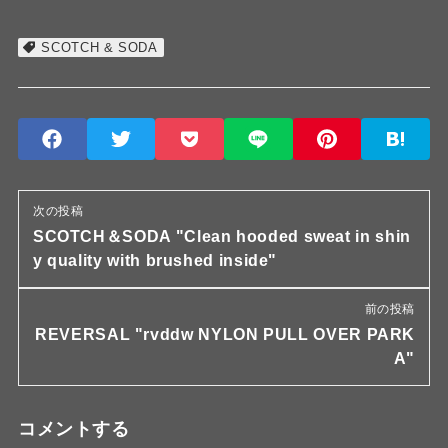
SCOTCH & SODA
次の投稿
SCOTCH＆SODA "Clean hooded sweat in shin
y quality with brushed inside"
前の投稿
REVERSAL "rvddw NYLON PULL OVER PARK
A"
コメントする