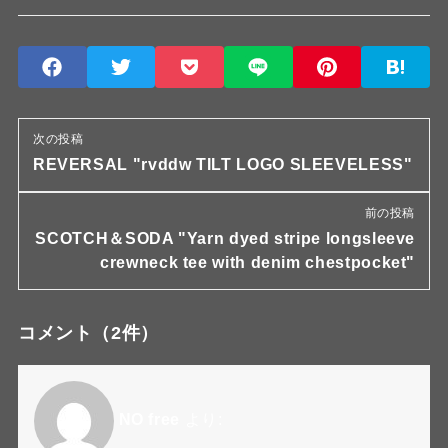
次の投稿
REVERSAL "rvddw TILT LOGO SLEEVELESS"
前の投稿
SCOTCH＆SODA "Yarn dyed stripe longsleeve
crewneck tee with denim chestpocket"
コメント
（2件）
NO free
より: