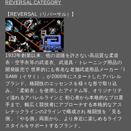
REVERSAL CATEGORY
【REVERSAL（リバーサル）】
1932年創業以来、他の追随を許さない高品質な柔道
衣・空手衣等の武道衣、武道具・トレーニング用品の
開発販売で 世界的にも有名な老舗武道用品メーカー「I
SAMI（イサミ）」が2000年にスタートしたアパレル
ブランド。格闘技のエッセンスを様々な形で取り込
み、「柔術衣」を使用したアイテム等、オリジナリテ
ィ溢れるアパレルラインと 初心者から本格的なプロ選
手まで、幅広く競技者にアプローチする本格的なアス
レチックラインの2ラインで構成され 格闘技を「見る
側」「やる側」両面から、より身近に楽しめるライフ
スタイルをサポートするブランド。