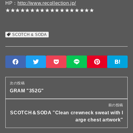
HP：
http://www.recollection.jp/
★★★★★★★★★★★★★★★★★★
SCOTCH & SODA
次の投稿
GRAM "352G"
前の投稿
SCOTCH＆SODA ”Clean crewneck sweat with l
arge chest artwork”