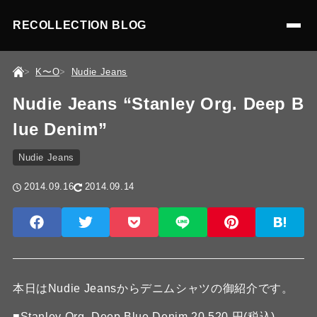
RECOLLECTION BLOG
K〜O
Nudie Jeans
Nudie Jeans “Stanley Org. Deep B
lue Denim”
Nudie Jeans
2014.09.16
2014.09.14
本日はNudie Jeansからデニムシャツの御紹介です。
■
Stanley Org. Deep Blue Denim 20,520 円(税込)