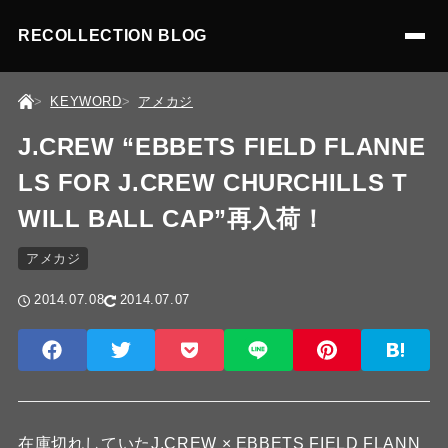
RECOLLECTION BLOG
KEYWORD
アメカジ
J.CREW “EBBETS FIELD FLANNE
LS FOR J.CREW CHURCHILLS T
WILL BALL CAP”再入荷！
アメカジ
2014.07.08
2014.07.07
在庫切れしていたJ.CREW × EBBETS FIELD FLANN