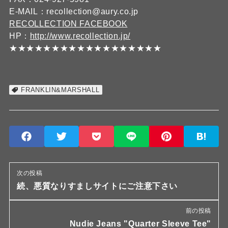
E-MAIL：recollection@aury.co.jp
RECOLLECTION FACEBOOK
HP：
http://www.recollection.jp/
★★★★★★★★★★★★★★★★★★
FRANKLIN&MARSHALL
次の投稿
続、悪質なりすましサイトにご注意下さい
前の投稿
Nudie Jeans "Quarter Sleeve Tee"