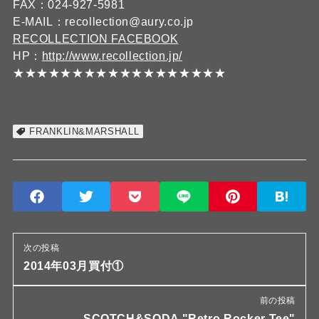
FAX：024-927-5981
E-MAIL：recollection@aury.co.jp
RECOLLECTION FACEBOOK
HP：
http://www.recollection.jp/
★★★★★★★★★★★★★★★★★★
FRANKLIN&MARSHALL
次の投稿
2014年03月買付①
前の投稿
SCOTCH&SODA "Retro Rocker Tee"