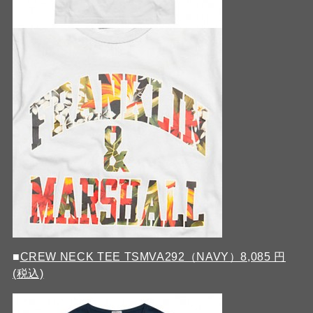
■
CREW NECK TEE TSMVA292（NAVY）8,085 円
(税込)