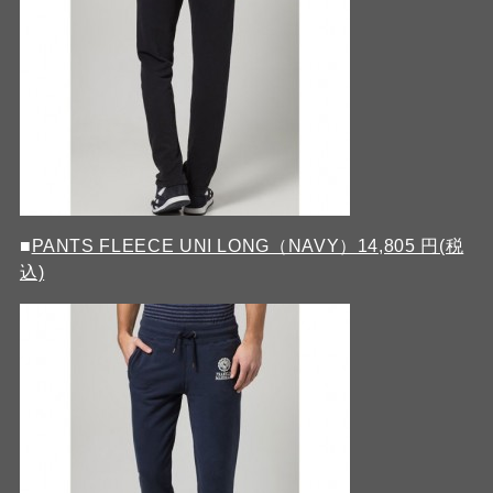
■
PANTS FLEECE UNI LONG（NAVY）14,805 円(税
込)