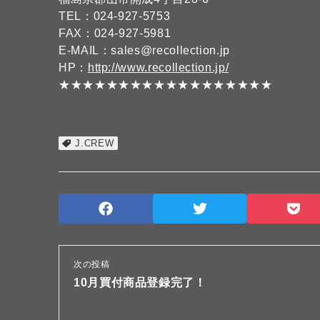
TEL：024-927-5753
FAX：024-927-5981
E-MAIL：sales@recollection.jp
HP：
http://www.recollection.jp/
★★★★★★★★★★★★★★★★★★
J.CREW
次の投稿
10月買付商品登録完了！