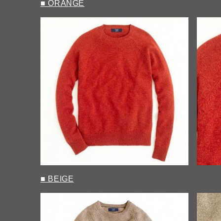
■ ORANGE
■ BEIGE