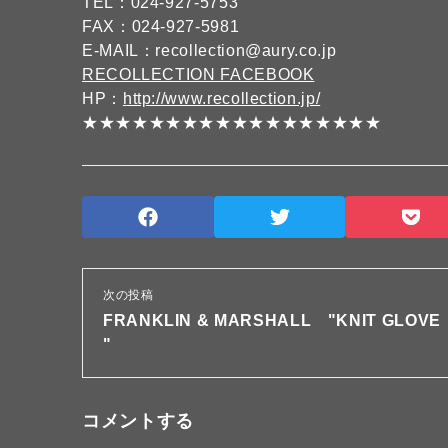
TEL：024-927-5753
FAX：024-927-5981
E-MAIL：recollection@aury.co.jp
RECOLLECTION FACEBOOK
HP：
http://www.recollection.jp/
★★★★★★★★★★★★★★★★★★
次の投稿
FRANKLIN & MARSHALL "KNIT GLOVE
"
コメントする