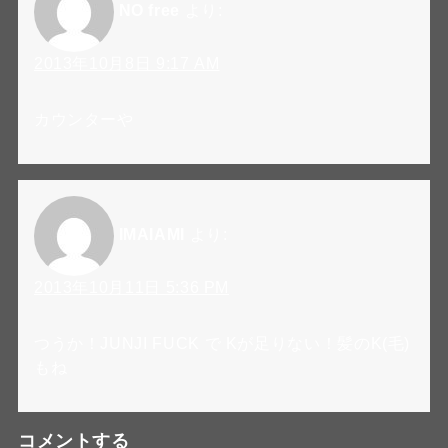
NO free
より:
2013年10月8日 9:17 AM
カウンターや
IMAIAMI
より:
2013年10月11日 5:36 PM
つうか！JUNJI FUCK で Kが足りない！髪のK(毛)
もね
コメントする