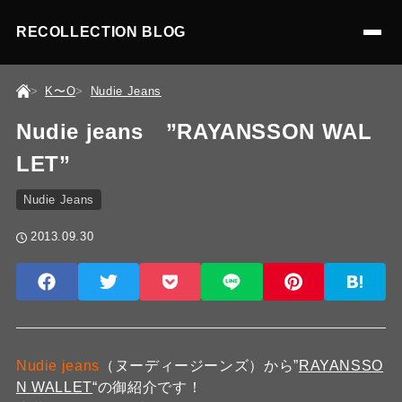
RECOLLECTION BLOG
K〜O
Nudie Jeans
Nudie jeans ”RAYANSSON WAL
LET”
Nudie Jeans
2013.09.30
Nudie jeans
（ヌーディージーンズ）から”
RAYANSSO
N WALLET
“の御紹介です！