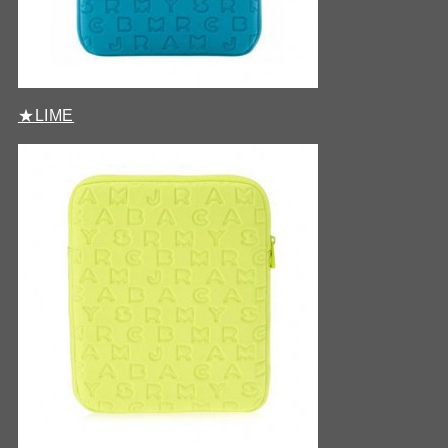
★LIME