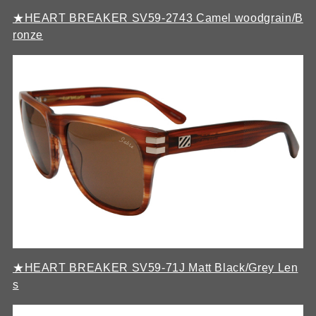
★HEART BREAKER SV59-2743 Camel woodgrain/B
ronze
★HEART BREAKER SV59-71J Matt Black/Grey Len
s