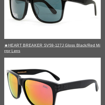
★HEART BREAKER SV59-127J Gloss Black/Red Mi
rror Lens