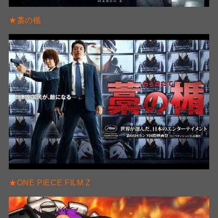
★藁の楯
★ONE PIECE FILM Z