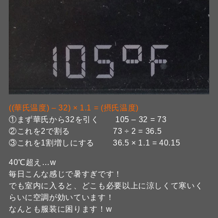
((華氏温度) – 32) × 1.1 = (摂氏温度)
①まず華氏から32を引く 105 – 32 = 73
②これを2で割る 73 ÷ 2 = 36.5
③これを1割増しにする 36.5 × 1.1 = 40.15
40℃超え…w
毎日こんな感じで暑すぎです！
でも室内に入ると、どこも必要以上に涼しくて寒いく
らいに空調が効いています！
なんとも服装に困ります！w