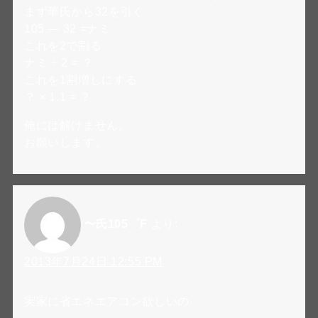
まず華氏から32を引く
105 — 32 =ナミ
これを2で割る
ナミ ÷ 2 = ？
これを1割増しにする
？ × 1.1 = ？
俺には解けません。
お願いします。
〜氏105゜F
より:
2013年7月24日 12:55 PM
実家に省エネエアコン欲しいの