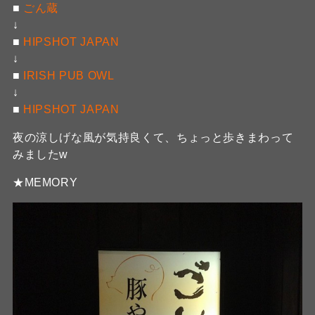
■
ごん蔵
↓
■
HIPSHOT JAPAN
↓
■
IRISH PUB OWL
↓
■
HIPSHOT JAPAN
夜の涼しげな風が気持良くて、ちょっと歩きまわって
みましたw
★MEMORY