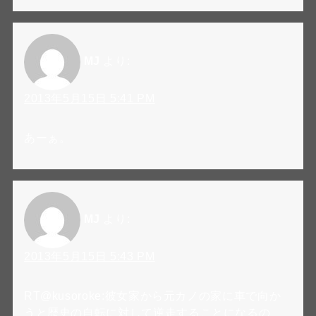
MJ
より:
2013年5月15日 5:41 PM
あーぁ。
MJ
より:
2013年5月15日 5:43 PM
RT@kusoroke:彼女家から元カノの家に車で向か
うと歴史の自転に対して逆走することになるの