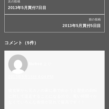
次の投稿
2013年5月買付7日目
前の投稿
2013年5月買付5日目
コメント
（5件）
Nofree
より:
2013年5月15日 4:04 PM
彼女家から元カノの家に車で向かうと歴史の自転
に対して逆走することになるので、長い時間イか
なくていろんな表情が見れて最高です！！