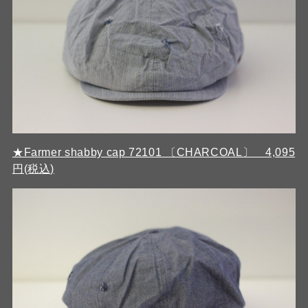
★Farmer shabby cap 72101 〔CHARCOAL〕 4,095
円(税込)