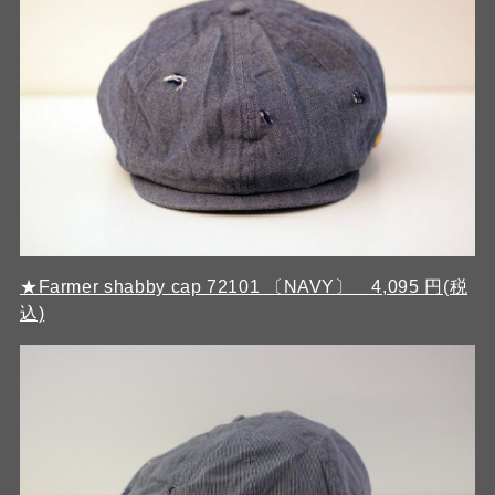
★Farmer shabby cap 72101 〔NAVY〕 4,095 円(税
込)