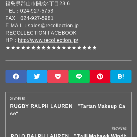
福島県郡山市開成4丁目28-6
TEL：024-927-5753
FAX：024-927-5981
E-MAIL：sales@recollection.jp
RECOLLECTION FACEBOOK
HP：
http://www.recollection.jp/
★★★★★★★★★★★★★★★★★★
次の投稿
RUGBY RALPH LAUREN "Tartan Makeup Ca
se"
前の投稿
POLO RALPH LAUREN "Twill Mohawk Windb