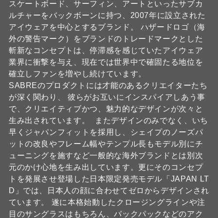
スケートボード、サーフィン、アートといったサブカ
ルチャーをバックボーンに持つ、2007年に設立された
アイウェアを中心とするブランド。 ハザードロゴ（海
外の警告マーク）をブランドのトレードマークとした
斬新なコンセプトは、停滞感を感じていたアイウェア
業界に衝撃を与え、現在では世界中で確固たる地位を
確立しファンを増やし続けています。
SABREのプロダクトには才能のあるクリエイターたち
が深く関わり、 彼らがお互いにインスパイアしあう事
で、クリエイティブかつ、魅力的なデザインが次々と
生み出されています。 またデザインのみでなく、いち
早くジャパンフィットを採用し、シェイプのノーズパ
ットの改良やフレーム幅やテンプル長もモデル別にチ
ューニングを施すなど一般的な海外ブランドとは別次
元のかけ心地を生み出しています。更にそのコンセプ
トを発展させ登場した日本限定発売モデル「JAPAN LT
D」では、日本人の顔に合わせてゼロからデザインされ
ています。 遂に本格始動したクロージングラインや注
目のサングラスはもちろん、バックパックなどのアク