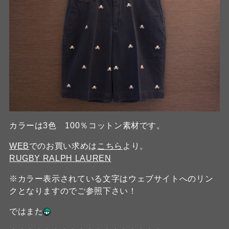
カラーは3色 100％コットン素材です。
WEB
でのお買い求めは
こちら
より。
RUGBY RALPH LAUREN
※カラー表示されている文字はウェブサイトへのリン
クとなりますのでご参照下さい！
ではまた