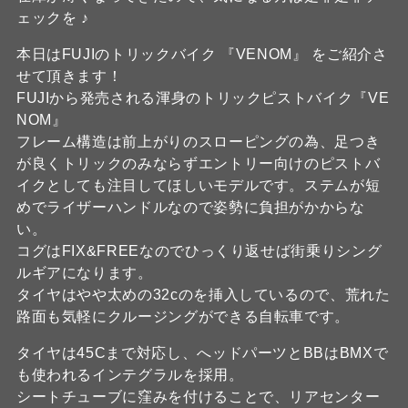
ェックを ♪
本日はFUJIのトリックバイク 『VENOM』 をご紹介さ
せて頂きます！
FUJIから発売される渾身のトリックピストバイク『VE
NOM』
フレーム構造は前上がりのスローピングの為、足つき
が良くトリックのみならずエントリー向けのピストバ
イクとしても注目してほしいモデルです。ステムが短
めでライザーハンドルなので姿勢に負担がかからな
い。
コグはFIX&FREEなのでひっくり返せば街乗りシング
ルギアになります。
タイヤはやや太めの32cのを挿入しているので、荒れた
路面も気軽にクルージングができる自転車です。
タイヤは45Cまで対応し、へッドパーツとBBはBMXで
も使われるインテグラルを採用。
シートチューブに窪みを付けることで、リアセンター