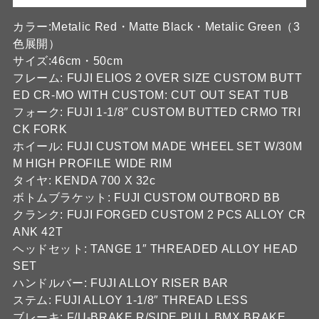
カラー:Metalic Red・Matte Black・Metalic Green（3
色展開）
サイズ:46cm・50cm
フレーム: FUJI ELIOS 2 OVER SIZE CUSTOM BUTT
ED CR-MO WITH CUSTOM: CUT OUT SEAT TUB
フォーク: FUJI 1-1/8″ CUSTOM BUTTED CRMO TRI
CK FORK
ホイール: FUJI CUSTOM MADE WHEEL SET W/30M
M HIGH PROFILE WIDE RIM
タイヤ: KENDA 700 X 32c
ボトムブラケット: FUJI CUSTOM OUTBORD BB
クランク: FUJI FORGED CUSTOM 2 PCS ALLOY CR
ANK 42T
ヘッドセット: TANGE 1″ THREADED ALLOY HEAD
SET
ハンドルバー: FUJI ALLOY RISER BAR
ステム: FUJI ALLOY 1-1/8″ THREAD LESS
ブレーキ: F/U-BRAKE,R/SIDE PULL BMX BRAKE